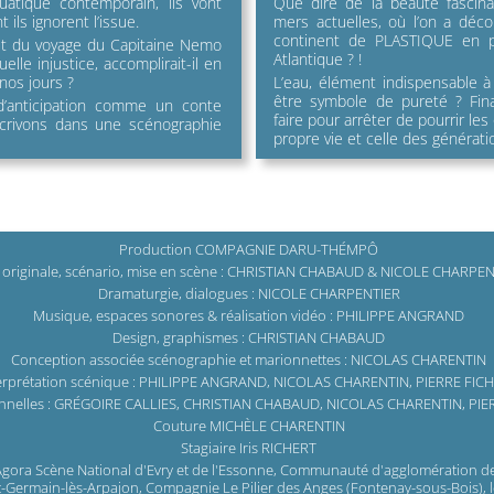
atique contemporain, ils vont
Que dire de la beauté fascina
ils ignorent l’issue.
mers actuelles, où l’on a déc
continent de PLASTIQUE en pl
 but du voyage du Capitaine Nemo
Atlantique ? !
lle injustice, accomplirait-il en
nos jours ?
L’eau, élément indispensable à
être symbole de pureté ? Fin
’anticipation comme un conte
faire pour arrêter de pourrir le
scrivons dans une scénographie
propre vie et celle des générati
Production COMPAGNIE DARU-THÉMPÔ
 originale, scénario, mise en scène : CHRISTIAN CHABAUD & NICOLE CHARPEN
Dramaturgie, dialogues : NICOLE CHARPENTIER
Musique, espaces sonores & réalisation vidéo : PHILIPPE ANGRAND
Design, graphismes : CHRISTIAN CHABAUD
Conception associée scénographie et marionnettes : NICOLAS CHARENTIN
erprétation scénique : PHILIPPE ANGRAND, NICOLAS CHARENTIN, PIERRE FIC
onnelles : GRÉGOIRE CALLIES, CHRISTIAN CHABAUD, NICOLAS CHARENTIN, PIE
Couture MICHÈLE CHARENTIN
Stagiaire Iris RICHERT
l'Agora Scène National d'Evry et de l'Essonne, Communauté d'agglomération de 
nt-Germain-lès-Arpajon, Compagnie Le Pilier des Anges (Fontenay-sous-Bois), 