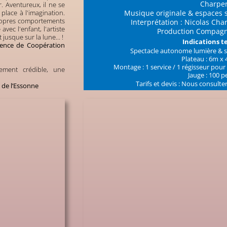
Charpen
r. Aventureux, il ne se
 place à l'imagination.
Musique originale & espaces 
propres comportements
Interprétation : Nicolas Cha
avec l'enfant, l'artiste
Production Compag
jusque sur la lune... !
Indications 
Agence de Coopération
Spectacle autonome lumière & so
Plateau : 6m x
Montage : 1 service / 1 régisseur pour
ement crédible, une
Jauge : 100 
Tarifs et devis : Nous consult
 de l’Essonne