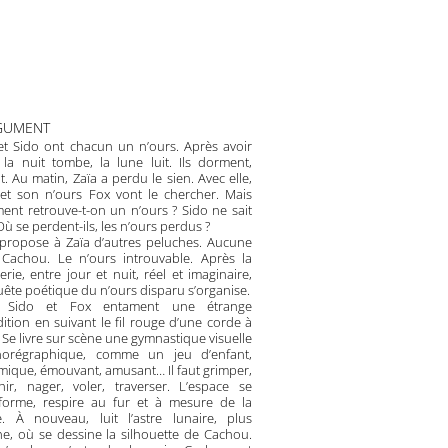
RGUMENT
et Sido ont chacun un n’ours. Après avoir
 la nuit tombe, la lune luit. Ils dorment,
t. Au matin, Zaïa a perdu le sien. Avec elle,
et son n’ours Fox vont le chercher. Mais
nt retrouve-t-on un n’ours ? Sido ne sait
Où se perdent-ils, les n’ours perdus ?
propose à Zaïa d’autres peluches. Aucune
 Cachou. Le n’ours introuvable. Après la
rie, entre jour et nuit, réel et imaginaire,
uête poétique du n’ours disparu s’organise.
, Sido et Fox entament une étrange
ition en suivant le fil rouge d’une corde à
. Se livre sur scène une gymnastique visuelle
horégraphique, comme un jeu d’enfant,
ique, émouvant, amusant… Il faut grimper,
hir, nager, voler, traverser. L’espace se
sforme, respire au fur et à mesure de la
e. À nouveau, luit l’astre lunaire, plus
e, où se dessine la silhouette de Cachou.