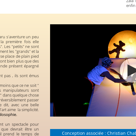
Zaïa 
enfin
Daru s'aventure un peu
la première fois elle
". Les "petits" ne sont
ent les "grands" et la
 se place de plain pied
i sont bien plus que des
nde présent épargné
t pas , ils sont émus
 moins que ce ne soit "
es manipulateurs sont
 " dans quelque chose
réversiblement passer
e dit, avec une belle
'art aime la simplicité.
ilosophie.
ent un spectacle pour
 que devrait être un
Conception associée : Christian Cha
 il prend le temps de