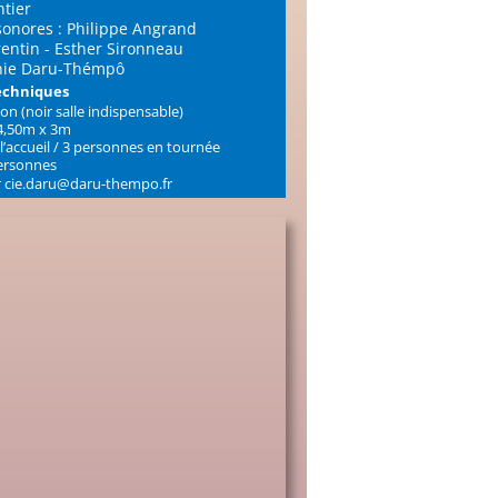
tier
sonores : Philippe Angrand
rentin - Esther Sironneau
nie Daru-Thémpô
techniques
n (noir salle indispensable)
 4,50m x 3m
 l’accueil / 3 personnes en tournée
personnes
er cie.daru@daru-thempo.fr