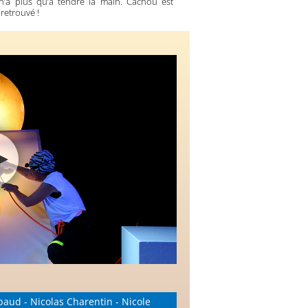
n’a plus qu’a tendre la main. Cachou est
 retrouvé !
baud - Nicolas Charentin - Nicole