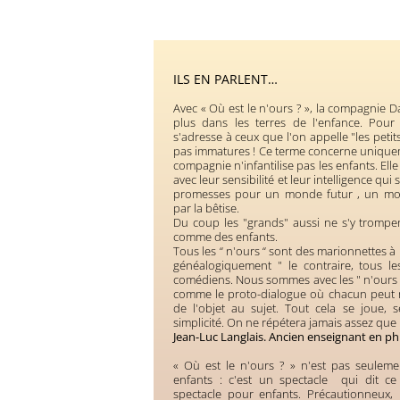
ILS EN PARLENT…
Avec « Où est le n'ours ? », la compagnie 
plus dans les terres de l'enfance. Pour 
s'adresse à ceux que l'on appelle "les petits
pas immatures ! Ce terme concerne uniquem
compagnie n'infantilise pas les enfants. Elle
avec leur sensibilité et leur intelligence qu
promesses pour un monde futur , un mo
par la bêtise.
Du coup les "grands" aussi ne s'y trompen
comme des enfants.
Tous les “ n'ours “ sont des marionnettes à
généalogiquement " le contraire, tous l
comédiens. Nous sommes avec les " n'ours
comme le proto-dialogue où chacun peut 
de l'objet au sujet. Tout cela se joue, s
simplicité. On ne répétera jamais assez que l
Jean-Luc Langlais. Ancien enseignant en ph
« Où est le n'ours ? » n'est pas seulem
enfants : c'est un spectacle qui dit ce
spectacle pour enfants. Précautionneux,