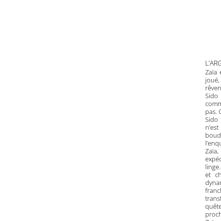
L’A
Zaïa 
joué,
rêven
Sido 
comme
pas. 
Sido 
n’est
boude
l’enq
Zaïa
expéd
linge
et c
dynam
franc
tran
quêt
proch