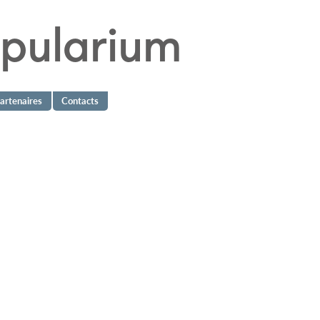
ipularium
de la marionnette en sud Île-de-France
artenaires
Contacts