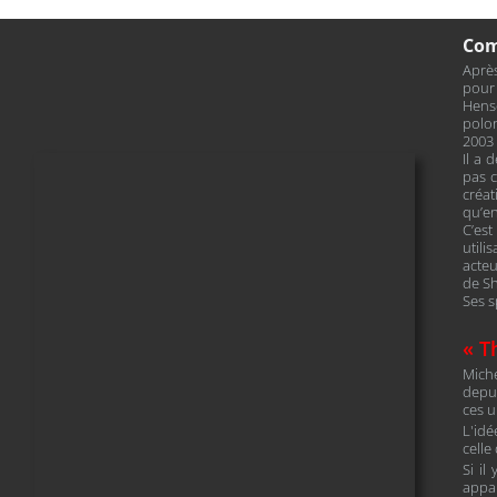
Com
Après
pour 
Hens
polon
2003 
Il a 
pas c
créat
qu’en
C’es
util
acteu
de S
Ses s
« T
Mich
depui
ces u
L'idé
celle
Si il
appa