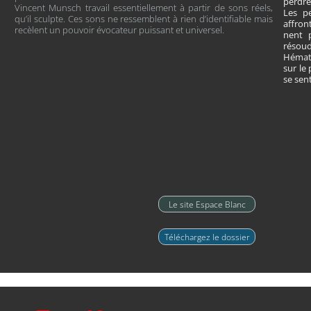
perdre
Vincent Munsch travail essentiellement à partir de sons réels,
Les pe
qu’il sculpte. Ces sons ne ressemblent à rien d’identifiable mais
affron
recèlent un pouvoir évocateur puissant et universel.
nent p
résoud
Hémato
sur le 
se sent
Le site Espace Blanc
Téléchargez le dossier