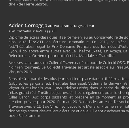
dire » de Pierre Sabrou.
Adrien Cornaggia
auteur, dramaturge, acteur
Site : www.adriencornaggia.fr
Diplômé de lettres classiques, il se forme en jeu au Conservatoire de B
ainsi qu’à l’ENSATT en écriture dramatique. En 2015, sa pièce 
(éd.Théâtrales) reçoit le Prix Domaine Français des Journées d’Aut
Lyon. Il collabore entre autres avec Le Théâtre Exalté, En Acte(s), La
Réfectoire, La Onzième pour qui il écrit La Mandale et Trankillizr.
Avec ses camarades du Collectif Traverse, il écrit pour le Collectif OS’O, 
Noir (en tournée). Le Collectif Traverse est artiste associé au Préau
Vire, dès 2019.
Sensible à la parole des plus jeunes et leur place dans le théâtre actuel, 
Gaby et les garçons (éd.Théâtrales Jeunesse), Vadim à la dérive (m/s
Vignaud) et Floor is lava ! (m/s Adeline Détée) dans le cadre du dispos
j’étais grand (éd. Théâtrales Jeunesse). Il écrit également pour le chor
Gilles Baron, Aux corps passants, et prépare en ce moment sa pro
création prévue pour 2020. En mars 2019, dans le cadre de l’associa
Traverse avec le CDN de Vire, il écrit avec Julie Ménard, Plus rien ne m’ab
donne également des ateliers d’écriture et de jeu. Il vient d’achever sa n
pièce Faire l’amour.