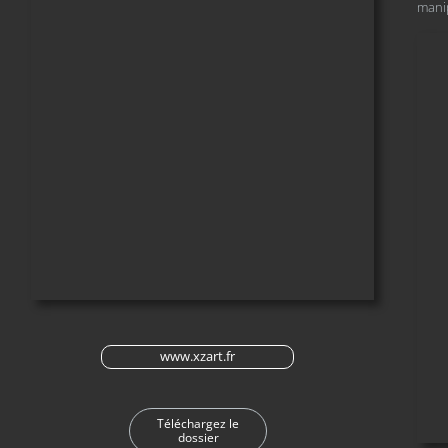
manip
www.xzart.fr
Téléchargez le
dossier