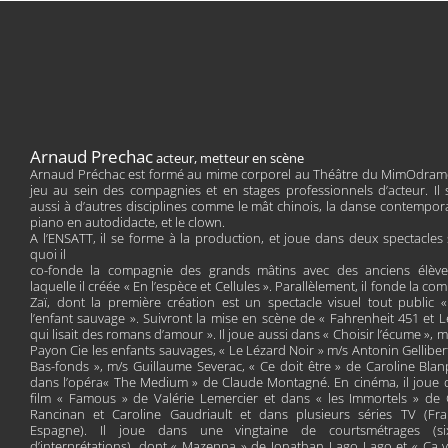
Arnaud Prechac
acteur, metteur en scène
Arnaud Préchac est formé au mime corporel au Théâtre du MimOdram
jeu au sein des compagnies et en stages professionnels d’acteur. Il 
aussi à d’autres disciplines comme le mât chinois, la danse contempora
piano en autodidacte, et le clown.
A l’ENSATT, il se forme à la production, et joue dans deux spectacles 
quoi il
co-fonde la compagnie des grands mâtins avec des anciens élève
laquelle il créée « En l’espèce et Cellules ». Parallèlement, il fonde la c
Zaï, dont la première création est un spectacle visuel tout public «
l’enfant sauvage ». Suivront la mise en scène de « Fahrenheit 451 et L
qui lisait des romans d’amour ». Il joue aussi dans « Choisir l’écume », m
Payon Cie les enfants sauvages, « Le Lézard Noir » m/s Antonin Gellibert
Bas-fonds », m/s Guillaume Severac, « Ce doit être » de Caroline Blan
dans l’opéra« The Medium » de Claude Montagné. En cinéma, il joue 
film « Famous » de Valérie Lemercier et dans « les Immortels » de
Rancinan et Caroline Gaudriault et dans plusieurs séries TV (Fra
Espagne). Il joue dans une vingtaine de courtsmétrages (si
d’interprétations), dont « Mazeppa » de Jonathan Lago Lago et « Ça 