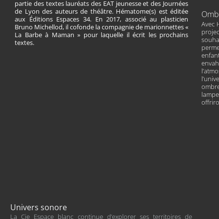
partie des textes lauréats des EAT jeunesse et des Journées
de Lyon des auteurs de théâtre. Hématome(s) est éditée
Ombr
aux Éditions Espaces 34. En 2017, associé au plasticien
Avec 
Bruno Michellod, il cofonde la compagnie de marionnettes «
proje
La Barbe à Maman » pour laquelle il écrit les prochains
souha
textes.
perme
enfan
envah
l’atmo
l’uni
ombre
lampe 
offrir
Univers sonore
La Cie Espace blanc continue d’explorer ses territoires de