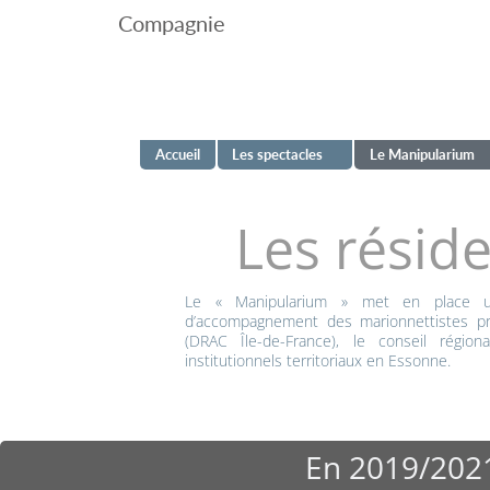
Compagnie
Accueil
Les spectacles
Le Manipularium
Les
résid
Le « Manipularium » met en place u
d’accompagnement des marionnettistes pro
(DRAC Île-de-France), le conseil région
institutionnels territoriaux en Essonne.
En 2019/2021