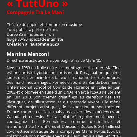
« TuttUno »
Compagnie Tra Le Mani
Théâtre de papier et d’ombre en musique
Tout public à partir de 5 ans
Durée 35 minutes environ
Jauge 80/90, spectacle intimiste
Création à l'automne 2020
Martina Menconi
Directrice artistique de la compagnie Tra Le Mani (35)
Née en 1983 en Italie entre les montagnes et la mer, MarTina
est une artiste hybride, une artisane de l’imagination qui aime
jouer, dessiner, peindre et faire des marionnettes, des ombres,
des ma-chines à images. Formée d’abord en Bande Dessinée à
l’International School of Comics de Florence en Italie en juin
2003 et diplômée en suite d’un DNAP en art à l’ESAB de Lorient
en juin 2013. Son chemin créatif est au carrefour des arts
plastiques, de l’illustration et du spectacle vivant. Elle mène
différents projets artistiques, de l’ exposition au spectacle, en
France comme en Italie mais aussi avec des expériences au
Canada et en Asie. Elle a collaboré régulièrement avec la
compagnie Les Rémouleurs, comme dessinatrice et
marionnettiste ( Frontières et L’oiseau ). Depuis le 2014 elle est
co-directrice artistique de la compagnie Mains Fortes (56). La
création de son premier spectacle Haut Bas a eu lieu en 2016