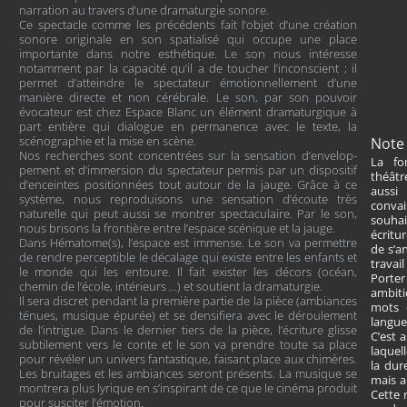
narration au travers d’une dramaturgie sonore.
Ce spectacle comme les précédents fait l’objet d’une création
sonore originale en son spatialisé qui occupe une place
importante dans notre esthétique. Le son nous intéresse
notamment par la capacité qu’il a de toucher l’inconscient ; il
permet d’atteindre le spectateur émotionnellement d’une
manière directe et non cérébrale. Le son, par son pouvoir
évocateur est chez Espace Blanc un élément dramaturgique à
part entière qui dialogue en permanence avec le texte, la
scénographie et la mise en scène.
Note 
Nos recherches sont concentrées sur la sensation d’envelop-
La fo
pement et d’immersion du spectateur permis par un dispositif
théâtre
d’enceintes positionnées tout autour de la jauge. Grâce à ce
aussi
système, nous reproduisons une sensation d’écoute très
convai
naturelle qui peut aussi se montrer spectaculaire. Par le son,
souhai
nous brisons la frontière entre l’espace scénique et la jauge.
écritu
Dans Hématome(s), l’espace est immense. Le son va permettre
de s’a
de rendre perceptible le décalage qui existe entre les enfants et
travail
le monde qui les entoure. Il fait exister les décors (océan,
Porter 
chemin de l’école, intérieurs …) et soutient la dramaturgie.
ambiti
Il sera discret pendant la première partie de la pièce (ambiances
mots 
ténues, musique épurée) et se densifiera avec le déroulement
langue
de l’intrigue. Dans le dernier tiers de la pièce, l’écriture glisse
C’est a
subtilement vers le conte et le son va prendre toute sa place
laquel
pour révéler un univers fantastique, faisant place aux chimères.
la dur
Les bruitages et les ambiances seront présents. La musique se
mais a
montrera plus lyrique en s’inspirant de ce que le cinéma produit
Cette r
pour susciter l’émotion.