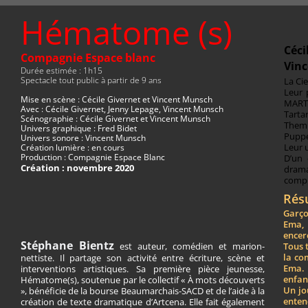
Hématome (s)
Céci
Compagnie Espace blanc
Vin
Durée estimée : 1h15
Spectacle tout public à partir de 9 ans
La Ci
Leur 
Mise en scène : Cécile Givernet et Vincent Munsch
MARTO
Avec : Cécile Givernet, Jenny Lepage, Vincent Munsch
Tarta
Scénographie : Cécile Givernet et Vincent Munsch
Themp
Univers graphique : Fred Bidet
Puppe
Univers sonore : Vincent Munsch
Leur 
Création lumière : en cours
Production : Compagnie Espace Blanc
D’un 
Création : novembre 2020
drama
compl
Rés
Garço
Ema, 
encerc
Stéphane Bientz
est auteur, comédien et marion-
Tous 
la co
nettiste. Il partage son activité entre écriture, scène et
Ema. 
interventions artistiques. Sa première pièce jeunesse,
enfan
Hématome(s), soutenue par le collectif « À mots découverts
Un jo
», bénéficie de la bourse Beaumarchais-SACD et de l’aide à la
enten
création de texte dramatique d’Artcena. Elle fait également